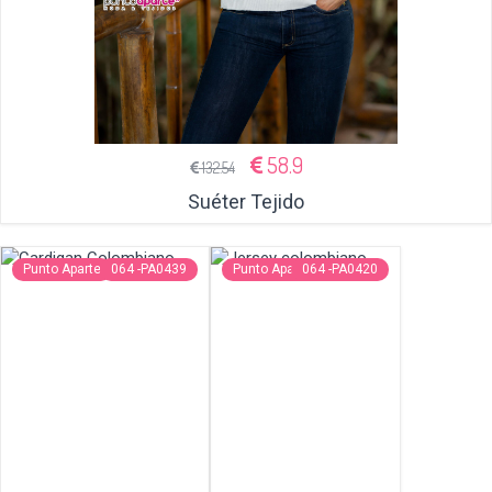
58.9
132.54
Suéter Tejido
Punto Aparte
064 -PA0439
Punto Aparte
064 -PA0420