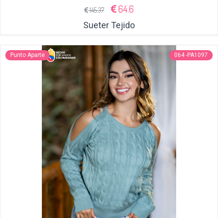
64.6
145.37
Sueter Tejido
Punto Aparte
064 -PA1097