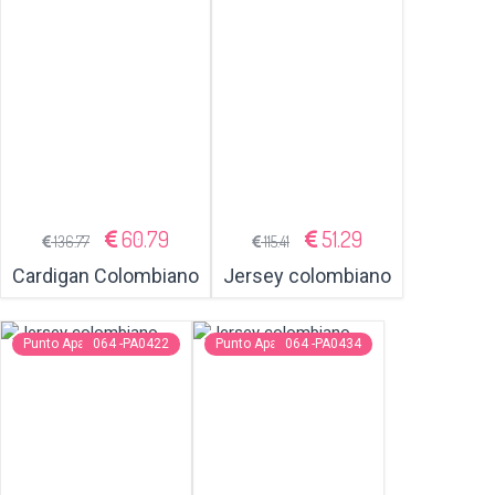
60.79
51.29
136.77
115.41
Cardigan Colombiano
Jersey colombiano
Punto Aparte
064 -PA0422
Punto Aparte
064 -PA0434