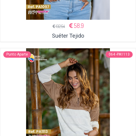
58.9
132.54
Suéter Tejido
Punto Aparte
064 -PA1113