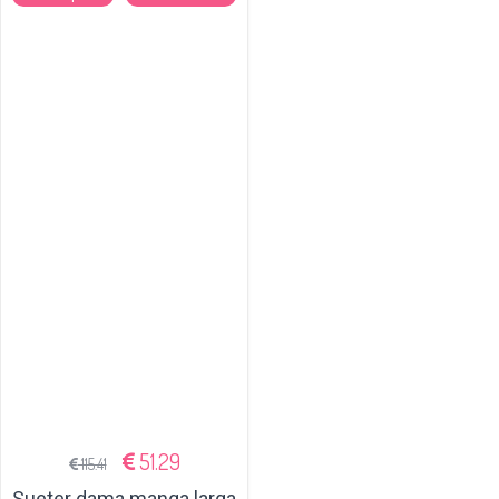
51.29
115.41
Sueter dama manga larga