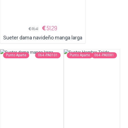
51.29
115.41
Sueter dama navideño manga larga
Punto Aparte
064 -PA0101
Punto Aparte
064 -PA0081