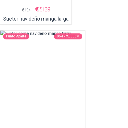
51.29
115.41
Sueter navideño manga larga
Punto Aparte
064 -PA0086M