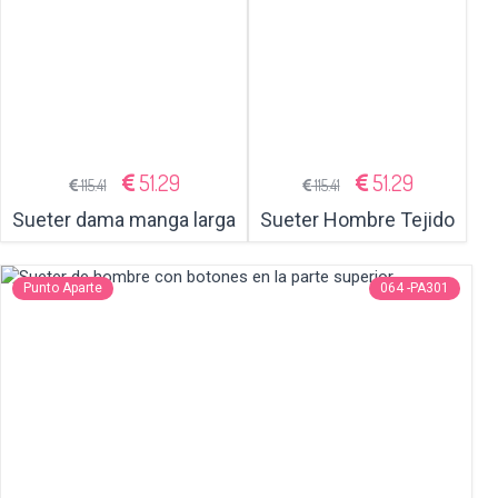
51.29
51.29
115.41
115.41
Sueter dama manga larga
Sueter Hombre Tejido
Punto Aparte
064 -PA301