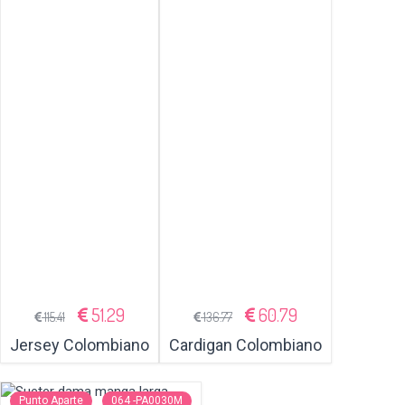
51.29
60.79
115.41
136.77
Jersey Colombiano
Cardigan Colombiano
Punto Aparte
064 -PA0030M