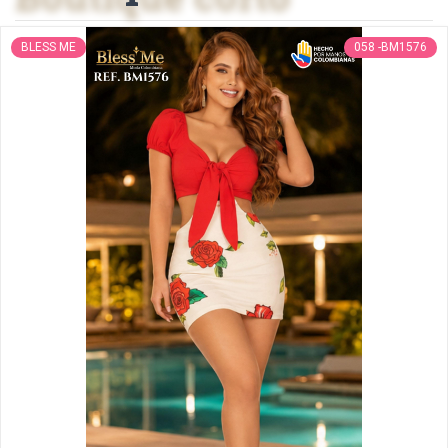
BLESS ME
058 -BM1576