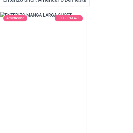
Americano
003 -LP41471