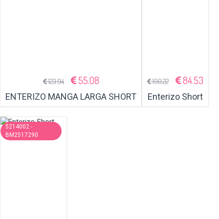
55.08
84.53
123.94
190.22
ENTERIZO MANGA LARGA SHORT
Enterizo Short
5214002 -
BLESS ME
BM2517290