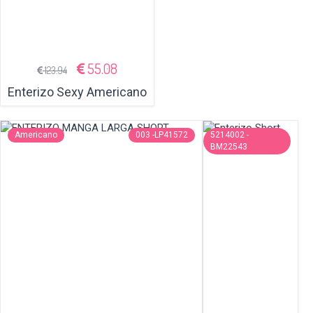
55.08
123.94
Enterizo Sexy Americano
Americano
003 -LP41572
5214002 -
BLESS ME
BM22543