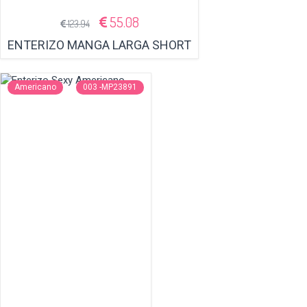
55.08
123.94
ENTERIZO MANGA LARGA SHORT
Americano
003 -MP23891