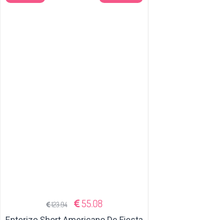
55.08
123.94
Enterizo Short Americano De Fiesta