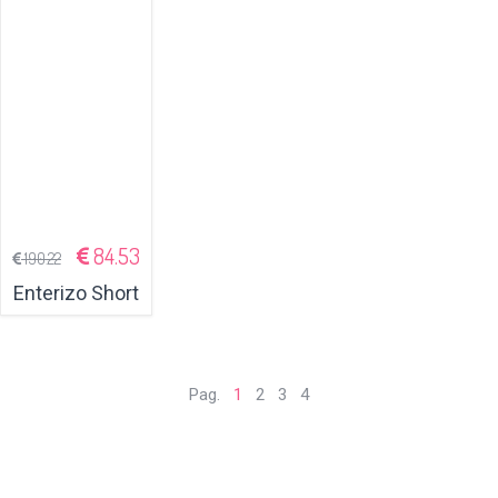
84.53
190.22
Enterizo Short
Pag.
1
2
3
4