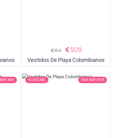
51.29
115.41
bianos
Vestidos De Playa Colombianos
-BM1400
BLESS ME
058 -BM1404