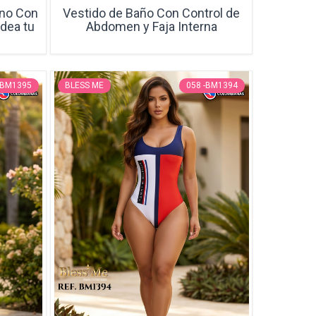
ano Con
Vestido de Baño Con Control de
ldea tu
Abdomen y Faja Interna
-BM1395
BLESS ME
058 -BM1394