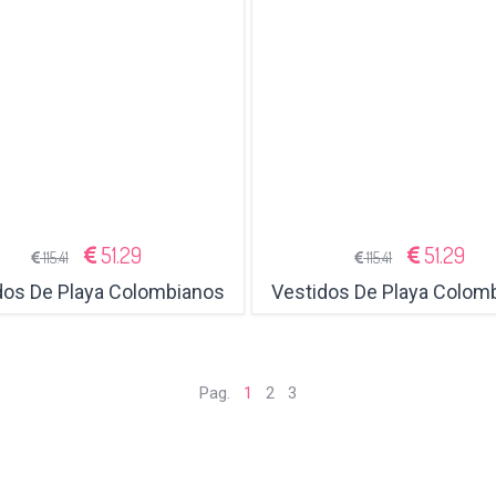
51.29
51.29
115.41
115.41
dos De Playa Colombianos
Vestidos De Playa Colom
Pag.
1
2
3