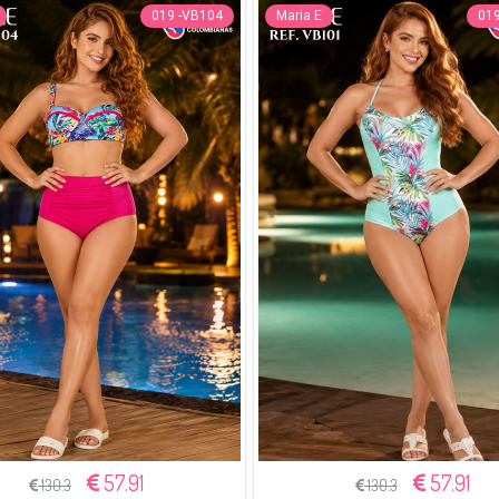
019 -VB104
Maria E
019
57.91
57.91
130.3
130.3