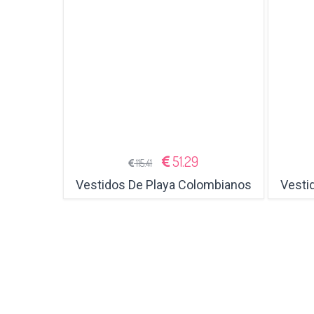
51.29
115.41
Vestidos De Playa Colombianos
Vesti