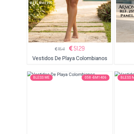
51.29
115.41
Vestidos De Playa Colombianos
BLESS ME
058 -BM1406
BLESS 