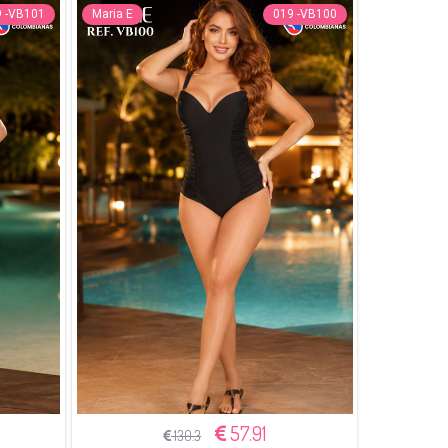
 -VB101
Maria E
019 -VB100
57.91
130.3