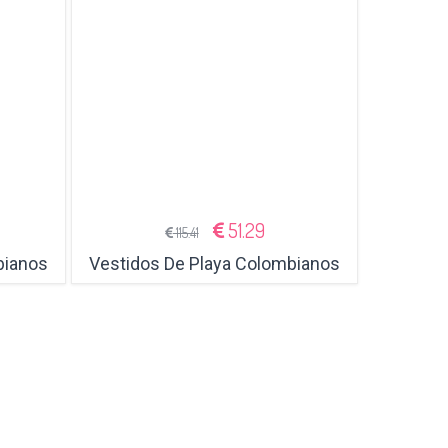
51.29
115.41
bianos
Vestidos De Playa Colombianos