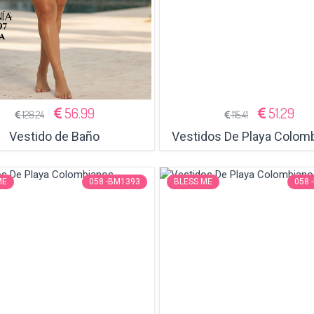
56.99
51.29
128.24
115.41
Vestido de Baño
Vestidos De Playa Colom
ME
058 -BM1393
BLESS ME
058 