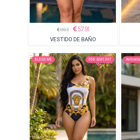
57.91
130.3
VESTIDO DE BAÑO
BLESS ME
058 -BM1397
Armoni