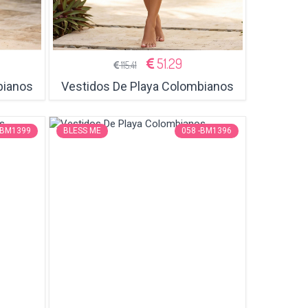
51.29
115.41
bianos
Vestidos De Playa Colombianos
-BM1399
BLESS ME
058 -BM1396