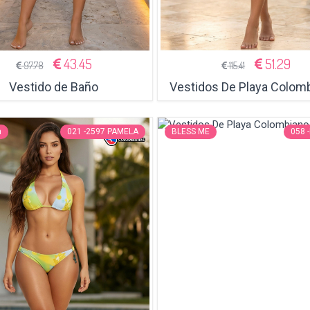
43.45
51.29
97.78
115.41
Vestido de Baño
Vestidos De Playa Colom
a
021 -2597 PAMELA
BLESS ME
058 