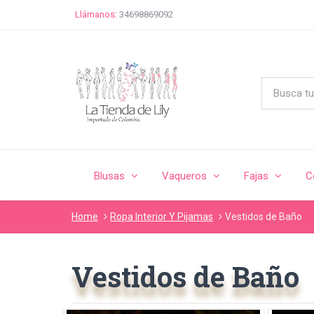
Llámanos:
34698869092
Blusas
Vaqueros
Fajas
C
Home
Ropa Interior Y Pijamas
Vestidos de Baño
Vestidos de Baño