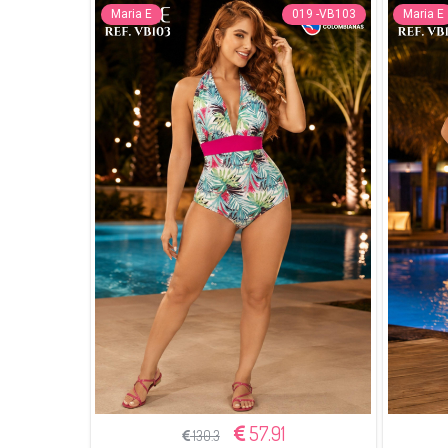
Maria E
019 -VB103
Maria E
57.91
130.3