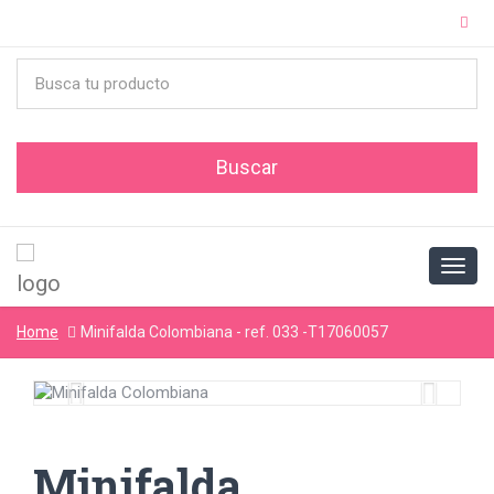
Home
Minifalda Colombiana - ref. 033 -T17060057
Minifalda