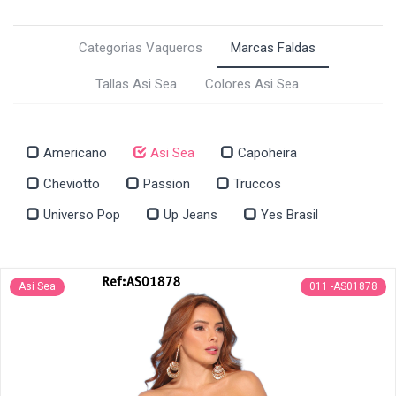
Categorias Vaqueros
Marcas Faldas
Tallas Asi Sea
Colores Asi Sea
Americano
Asi Sea
Capoheira
Cheviotto
Passion
Truccos
Universo Pop
Up Jeans
Yes Brasil
Asi Sea
011 -AS01878