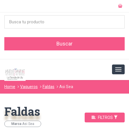
Home
Vaqueros
Faldas
Asi Sea
Faldas
FILTROS
Marca
Asi Sea